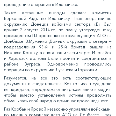
проведению операции в Иловайске.
Также детальные выводы сделала комиссия
Верховной Рады по Иловайску. План операции по
окружению Донецка войсками сектора «Б» был
принят 2 августа 2014-го, по плану, утвержденному
президентом П.Порошенко и командующим АТО на
Донбассе В.Муженко Донецк окружали с севера —
подразделения 93-й и 25-й бригад вышли на
Нижнюю Крынку, а с юга наши части через Иловайск
и Харцызск должны были пройти и соединиться в
районе Зугрэса. Одновременно проводились
операции по окружению Луганска и Горловки.
Разумеется, на все это есть соответствующие
документы и свидетельства. Вот только в суд дело
не передают, а продолжают пиар-кампанию в медиа,
чтобы вместо установления истины продолжать
обманывать свой народ о причинах происшедшего.
Раз Корбан и Яровой незаконно управляли войсками,
по мнению командующего АТО на Донбассе — так