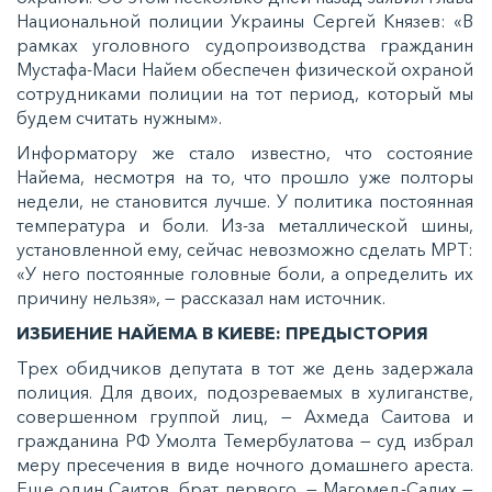
Национальной полиции Украины Сергей Князев: «В
рамках уголовного судопроизводства гражданин
Мустафа-Маси Найем обеспечен физической охраной
сотрудниками полиции на тот период, который мы
будем считать нужным».
Информатору же стало известно, что состояние
Найема, несмотря на то, что прошло уже полторы
недели, не становится лучше. У политика постоянная
температура и боли. Из-за металлической шины,
установленной ему, сейчас невозможно сделать МРТ:
«У него постоянные головные боли, а определить их
причину нельзя», — рассказал нам источник.
ИЗБИЕНИЕ НАЙЕМА В КИЕВЕ: ПРЕДЫСТОРИЯ
Трех обидчиков депутата в тот же день задержала
полиция. Для двоих, подозреваемых в хулиганстве,
совершенном группой лиц, — Ахмеда Саитова и
гражданина РФ Умолта Темербулатова — суд избрал
меру пресечения в виде ночного домашнего ареста.
Еще один Саитов, брат первого, — Магомед-Салих —