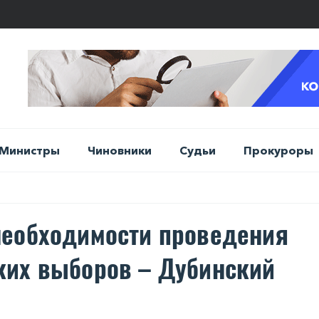
Министры
Чиновники
Судьи
Прокуроры
необходимости проведения
ких выборов – Дубинский