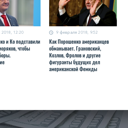
 2018, 12:20
9 февраля 2018, 9:52
ко и Ко подставили
Как Порошенко американцев
моряков, чтобы
обманывает. Грановский,
боры.
Козлов, Фролов и другие
ие
фигуранты будущих дел
американской Фемиды