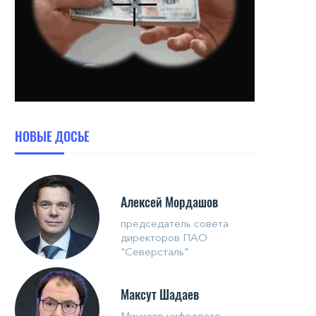
НОВЫЕ ДОСЬЕ
Алексей Мордашов
председатель совета
директоров ПАО
"Северсталь"
Максут Шадаев
Министр цифрового