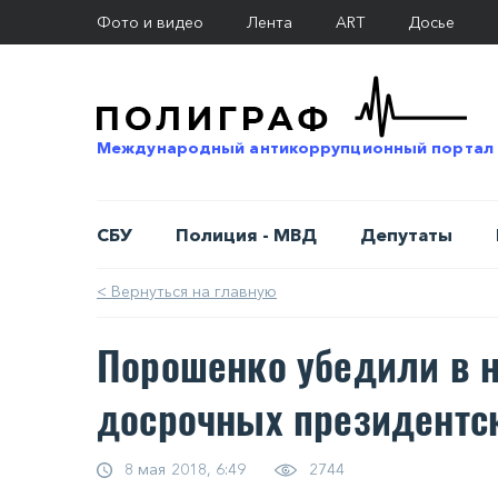
Фото и видео
Лента
ART
Досье
Международный антикоррупционный портал
СБУ
Полиция - МВД
Депутаты
< Вернуться на главную
Порошенко убедили в 
досрочных президентс
8 мая 2018, 6:49
2744