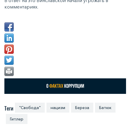
В ответ на это Винславской начали угрожать в
комментариях.
Теги
"Свобода"
нацизм
Береза
Батюк
Гитлер