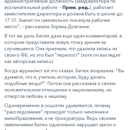
административную должность (замдиректора по
воспитательной работе. –
Прим. ред.
), работает
заместителем директора и должна быть в школе до
17:30. Значит он самовольно покинула рабочее
место", – рассказала Зоряна Довганик.
В тот же день Батюк дала еще один комментарий, в
котором представила новую точку зрения на
случившееся. Она признала, что удалила запись из
своего ФБ, но это был "перепост" (хотя он выглядит
как авторская запись).
Когда журналист ей это сказал, Батюк возразила: "Вы
думаете, что я, учитель истории, буду делать
подобные вещи?". Потом она рассказала о своем
положительном отношении к национализму, но
отвергла любовь к нацизму.
Одновременно в соцсетях удивляются, почему
"расследование" проводят только чиновники
минобразования, а не прокуратуры. Ведь своими
заявлениями Батюк однозначно нарушает закон о