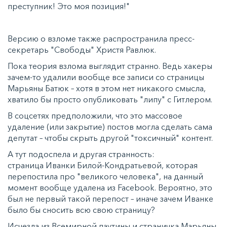
преступник! Это моя позиция!"
Версию о взломе также распространила пресс-
секретарь "Свободы" Христя Равлюк.
Пока теория взлома выглядит странно. Ведь хакеры
зачем-то удалили вообще все записи со страницы
Марьяны Батюк – хотя в этом нет никакого смысла,
хватило бы просто опубликовать "липу" с Гитлером.
В соцсетях предположили, что это массовое
удаление (или закрытие) постов могла сделать сама
депутат – чтобы скрыть другой "токсичный" контент.
А тут подоспела и другая странность:
страница Иванки Билой-Кондратьевой, которая
перепостила про "великого человека", на данный
момент вообще удалена из Facebook. Вероятно, это
был не первый такой перепост – иначе зачем Иванке
было бы сносить всю свою страницу?
Исчезла из Всемирной паутины и страничка Марьяны