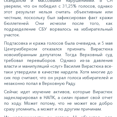
скандалом и массовыми нарушениями. В СН
уверяли, что он победил с 31,25% голосов, однако
этот результат нельзя считать объективным или
честным, поскольку был зафиксирован факт кражи
бюллетеней. Они исчезли после того, как
подразделение СБУ ворвалось на избирательный
участок.
Подтасовка и кража голосов была очевидна, и 5 мая
Центризберком отказался признать Вирастюка
новоизбранным депутатом. Тогда Верховный суд
требовал перевыборов. Однако из-за давления
власти и манипуляций «слуг» Василия Вирастюка все-
таки утвердили в качестве нардепа. Хотя многие до
сих пор считают, что он украл голоса избирателей и
незаконно попал в Верховную Раду.
Сейчас идет изучение активов, которые Вирастюк
задекларировал в НАПК, а силач правит свой отчет
по ходу. Может потому, что не может все добро
сразу упомнить, а может и по другим причинам.