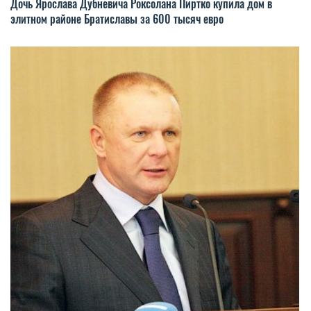
Дочь Ярослава Дубневича Роксолана Пиртко купила дом в
элитном районе Братиславы за 600 тысяч евро