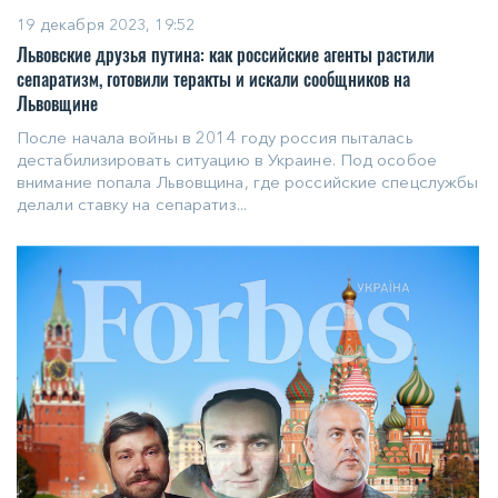
19 декабря 2023, 19:52
Львовские друзья путина: как российские агенты растили
сепаратизм, готовили теракты и искали сообщников на
Львовщине
После начала войны в 2014 году россия пыталась
дестабилизировать ситуацию в Украине. Под особое
внимание попала Львовщина, где российские спецслужбы
делали ставку на сепаратиз...