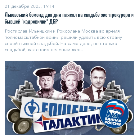
21 декабря 2023, 19:14
Львовський бомонд два дня плясал на свадьбе экс-прокурора и
бывшей "кадровички" ДБР
Ростислав Ильницкий и Роксолана Москва во время
полномасштабной войны решили удивить всю страну
своей пышной свадьбой. На само деле, не столько
свадьбой, как своим нелепым жел...