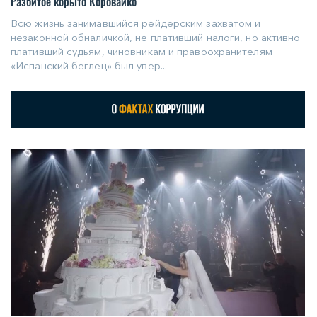
Разбитое корыто Коровайко
Всю жизнь занимавшийся рейдерским захватом и
незаконной обналичкой, не плативший налоги, но активно
плативший судьям, чиновникам и правоохранителям
«Испанский беглец» был увер...