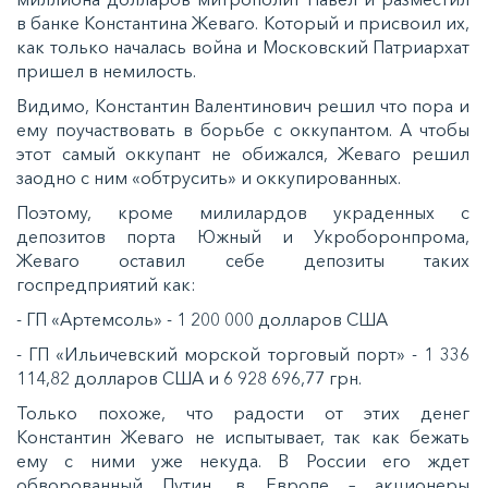
в банке Константина Жеваго. Который и присвоил их,
как только началась война и Московский Патриархат
пришел в немилость.
Видимо, Константин Валентинович решил что пора и
ему поучаствовать в борьбе с оккупантом. А чтобы
этот самый оккупант не обижался, Жеваго решил
заодно с ним «обтрусить» и оккупированных.
Поэтому, кроме милилардов украденных с
депозитов порта Южный и Укроборонпрома,
Жеваго оставил себе депозиты таких
госпредприятий как:
- ГП «Артемсоль» - 1 200 000 долларов США
- ГП «Ильичевский морской торговый порт» - 1 336
114,82 долларов США и 6 928 696,77 грн.
Только похоже, что радости от этих денег
Константин Жеваго не испытывает, так как бежать
ему с ними уже некуда. В России его ждет
обворованный Путин, в Европе – акционеры